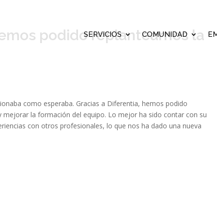
 hemos podido replantearnos la
SERVICIOS
COMUNIDAD
E
cionaba como esperaba. Gracias a Diferentia, hemos podido
s y mejorar la formación del equipo. Lo mejor ha sido contar con su
eriencias con otros profesionales, lo que nos ha dado una nueva