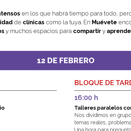
ntensos
en los que habrá tiempo para todo, per
idad
de
clínicas
como la tuya. En
Muévete
enco
os
y muchos espacios para
compartir
y
aprender
12 DE FEBRERO
BLOQUE DE TAR
16:00 h
io
Talleres paralelos co
Nos dividimos en grupos
temas reales, problema
Una hora para preguntar,