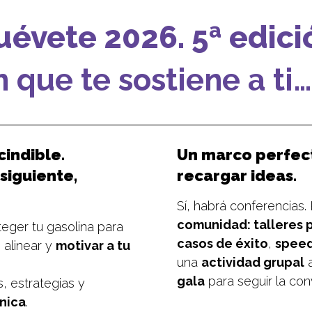
évete 2026. 5ª edici
 que te sostiene a ti
cindible.
Un marco perfect
siguiente,
recargar ideas.
Sí, habrá conferencias. 
comunidad:
talleres 
ger tu gasolina para
casos de éxito
,
speed
alinear y
motivar a tu
una
actividad grupal
a
gala
para seguir la conv
, estrategias y
ínica
.