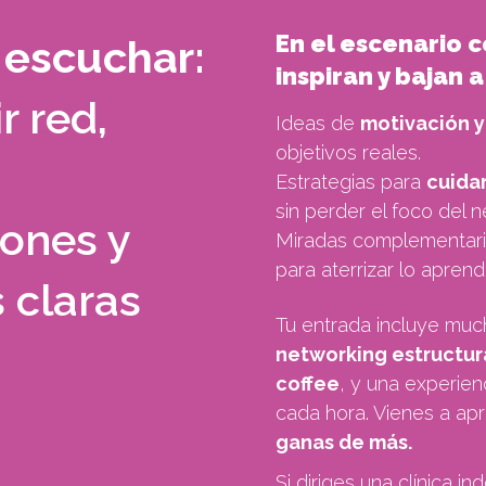
En el escenario 
 escuchar:
inspiran y bajan a
r red,
Ideas de
motivación y
objetivos reales.
Estrategias para
cuidar
sin perder el foco del n
iones y
Miradas complementar
para aterrizar lo aprendi
 claras
Tu entrada incluye muc
networking estructu
coffee
, y una experie
cada hora. Vienes a apr
ganas de más.
Si diriges una clínica 