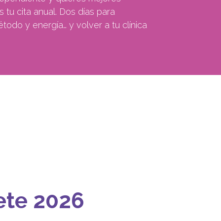
 tu cita anual. Dos días para
todo y energía… y volver a tu clínica
ete 2026