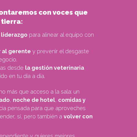
contaremos con voces que
 tierra:
 liderazgo
para alinear al equipo con
 al gerente
y prevenir el desgaste
egocio.
ias desde
la gestión veterinaria
do en tu día a día.
ho más que acceso a la sala: un
rado
,
noche de hotel
,
comidas y
ncia pensada para que aproveches
ender, sí, pero también a
volver con
independiente y quieres mejores