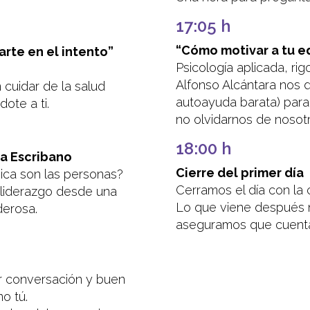
17:05 h
“Cómo motivar a tu e
arte en el intento”
Psicología aplicada, ri
Alfonso Alcántara nos d
cuidar de la salud
autoayuda barata) para
ote a ti.
no olvidarnos de nosot
18:00 h
a Escribano
Cierre del primer día
ínica son las personas?
Cerramos el día con la 
el liderazgo desde una
Lo que viene después n
derosa.
aseguramos que cuenta
r conversación y buen
o tú.