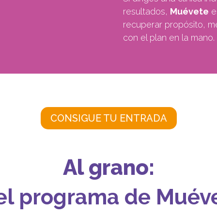
resultados,
Muévete
es
recuperar propósito, mé
con el plan en la mano.
CONSIGUE TU ENTRADA
Al grano:
 el programa de Muév