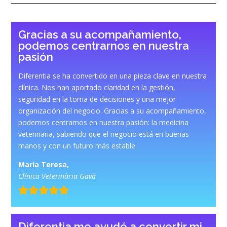
Gracias a su acompañamiento,
podemos centrarnos en nuestra
pasión
Diferentia se ha convertido en una pieza clave en nuestra
clínica. Nos han aportado claridad en la gestión,
seguridad en la toma de decisiones y una mejor
organización del negocio. Gracias a su acompañamiento,
podemos centrarnos en nuestra pasión: la medicina
veterinaria, sabiendo que el negocio está en buenas
manos y con un futuro más estable.
María Teresa,
Clínica Veterinària Gavà
Diferentia me ayudó a convertir mi