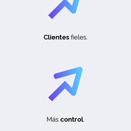
Clientes
fieles.
M
ás
control
.