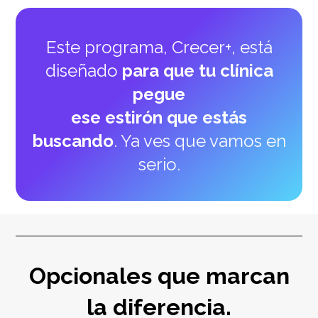
Este programa, Crecer+, está
diseñado
para que tu clínica
pegue
ese estirón que estás
buscando
. Ya ves que vamos en
serio.
Opcionales
que marcan
la diferencia.