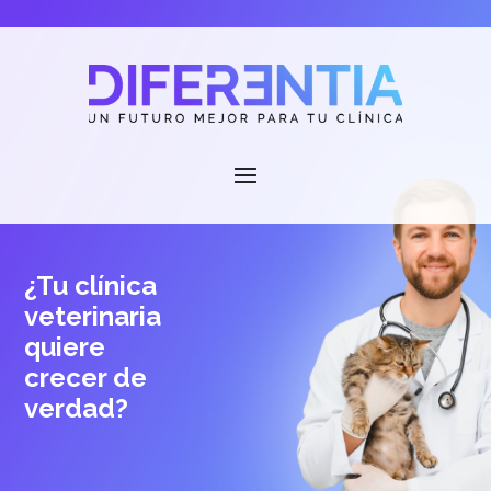
¿Tu clínica
veterinaria
quiere
crecer
de
verdad?