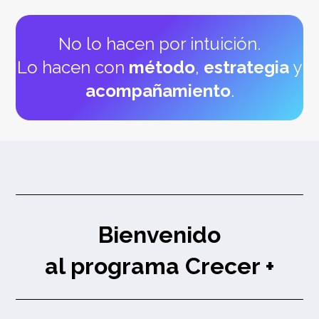
No lo hacen por intuición.
Lo hacen con
método
,
estrategia
y
acompañamiento
.
Bienvenido
al
programa Crecer +