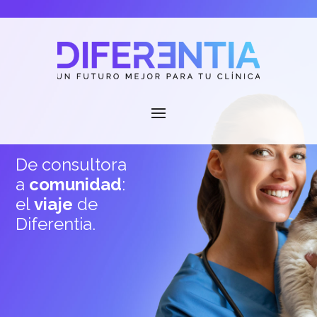
De consultora
a
comunidad
:
el
viaje
de
Diferentia.