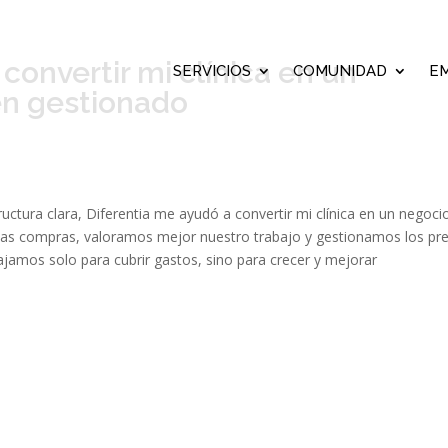
convertir mi clínica en un
SERVICIOS
COMUNIDAD
E
en gestionado
uctura clara, Diferentia me ayudó a convertir mi clínica en un negoci
las compras, valoramos mejor nuestro trabajo y gestionamos los pr
bajamos solo para cubrir gastos, sino para crecer y mejorar